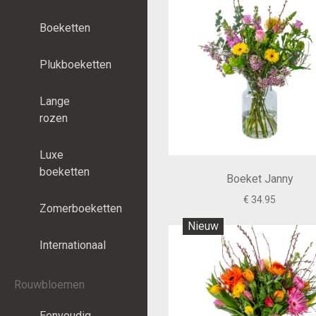
Boeketten
Plukboeketten
Lange
rozen
Luxe
boeketten
Boeket Janny
€ 34.95
Zomerboeketten
Nieuw
Internationaal
Rouwbloemen
Eenvoudig