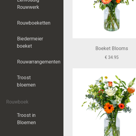
Rouwwerk
Rouwboeketten
Biedermeier
boeket
Boeket Blooms
€ 34.95
Rouwarrangementen
Troost
bloemen
Rouwboek
Troost in
Bloemen