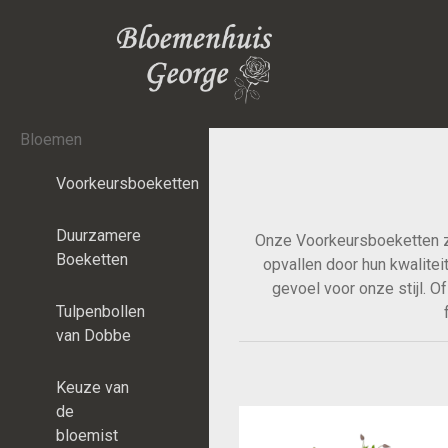
Bloemen
Voorkeursboeketten
Duurzamere
Onze Voorkeursboeketten zij
Boeketten
opvallen door hun kwalitei
gevoel voor onze stijl. O
Tulpenbollen
van Dobbe
Keuze van
de
bloemist