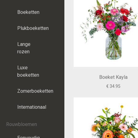
Boeketten
Plukboeketten
Lange
rozen
Luxe
boeketten
Boeket Kayla
€ 34.95
Zomerboeketten
Internationaal
Rouwbloemen
Eenvoudig