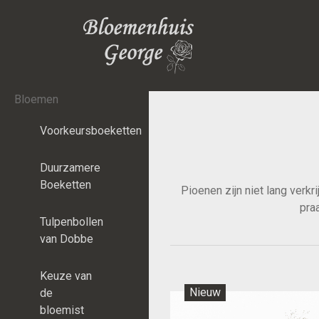
Bloemen
Voorkeursboeketten
Duurzamere
Boeketten
Pioenen zijn niet lang verkr
pra
Tulpenbollen
van Dobbe
Keuze van
Nieuw
de
bloemist