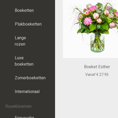
Boeketten
Plukboeketten
Lange
rozen
Luxe
boeketten
Boeket Esther
Vanaf € 27.95
Zomerboeketten
Internationaal
Rouwbloemen
Eenvoudig